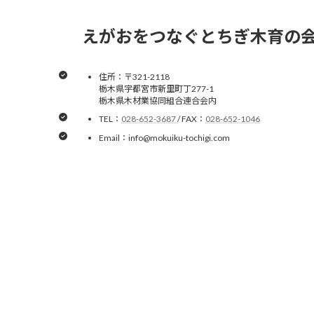
えがおをつなぐとちぎ木育の
住所：〒321-2118
栃木県宇都宮市新里町丁277-1
栃木県木材業協同組合連合会内
TEL：
028-652-3687
/ FAX：
028-652-1046
Email：info@mokuiku-tochigi.com