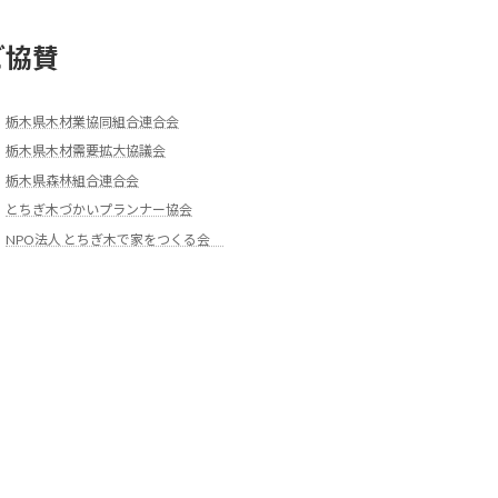
ご協賛
栃木県木材業協同組合連合会
栃木県木材需要拡大協議会
栃木県森林組合連合会
とちぎ木づかいプランナー協会
NPO法人 とちぎ木で家をつくる会