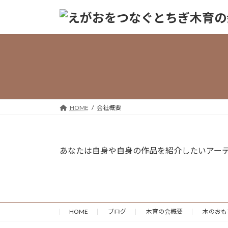
コ
ナ
ン
ビ
テ
ゲ
ン
ー
ツ
シ
へ
ョ
ス
ン
キ
に
ッ
移
HOME
会社概要
プ
動
あなたは自身や自身の作品を紹介したいアー
HOME
ブログ
木育の会概要
木のおも