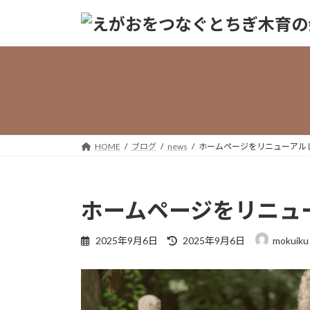
コ
ナ
ン
ビ
テ
ゲ
ン
ー
ツ
シ
へ
ョ
ス
ン
キ
に
ッ
移
HOME
ブログ
news
ホームページをリニューアル
プ
動
ホームページをリニュ
最
2025年9月6日
2025年9月6日
mokuiku
終
更
新
日
時